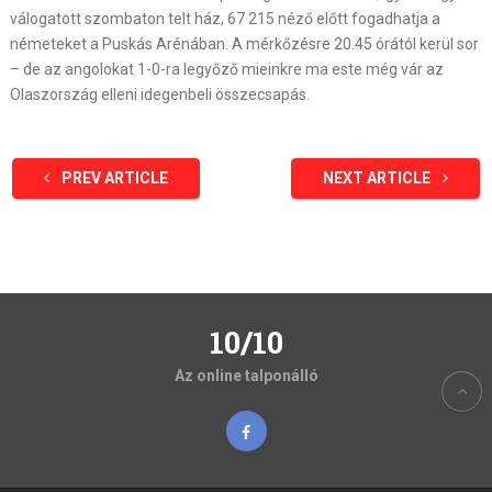
válogatott szombaton telt ház, 67 215 néző előtt fogadhatja a
németeket a Puskás Arénában. A mérkőzésre 20.45 órától kerül sor
– de az angolokat 1-0-ra legyőző mieinkre ma este még vár az
Olaszország elleni idegenbeli összecsapás.
PREV ARTICLE
NEXT ARTICLE
10/10
Az online talponálló