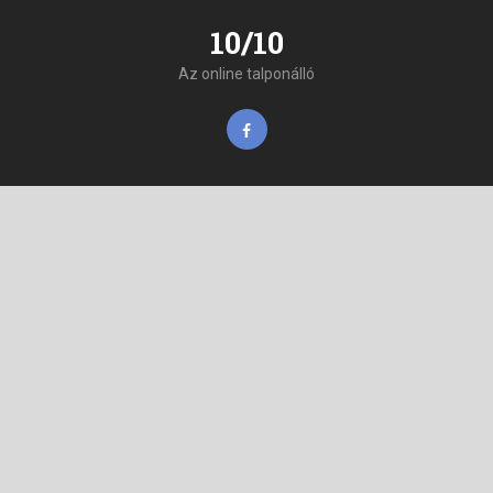
10/10
Az online talponálló