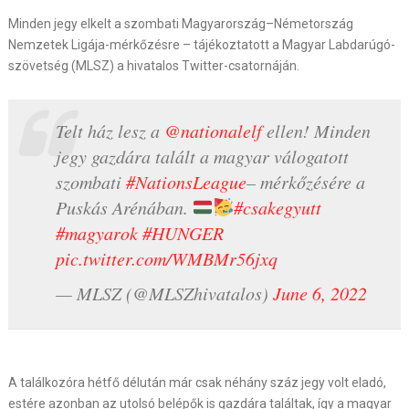
Minden jegy elkelt a szombati Magyarország–Németország
Nemzetek Ligája-mérkőzésre – tájékoztatott a Magyar Labdarúgó-
szövetség (MLSZ) a hivatalos Twitter-csatornáján.
Telt ház lesz a
@nationalelf
ellen! Minden
jegy gazdára talált a magyar válogatott
szombati
#NationsLeague
– mérkőzésére a
Puskás Arénában.
#csakegyutt
#magyarok
#HUNGER
pic.twitter.com/WMBMr56jxq
— MLSZ (@MLSZhivatalos)
June 6, 2022
A találkozóra hétfő délután már csak néhány száz jegy volt eladó,
estére azonban az utolsó belépők is gazdára találtak, így a magyar