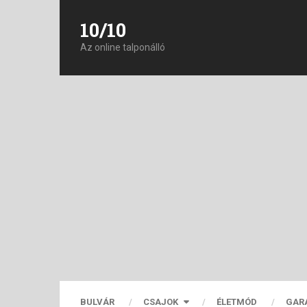
10/10
Az online talponálló
BULVÁR
CSAJOK
ÉLETMÓD
GAR