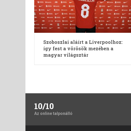
Szoboszlai aláírt a Liverpoolhoz:
így fest a vörösök mezében a
magyar világsztár
Bejegyzések
lapozása
10/10
Az online talponálló