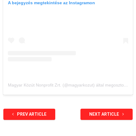
A bejegyzés megtekintése az Instagramon
Magyar Közút Nonprofit Zrt. (@magyarkozut) által megosztott bejegyzés
PREV ARTICLE
NEXT ARTICLE