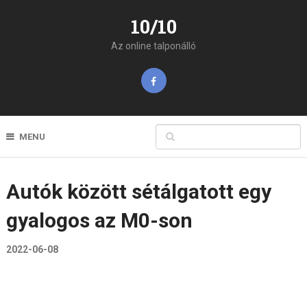
10/10
Az online talponálló
MENU
Autók között sétálgatott egy
gyalogos az M0-son
2022-06-08