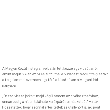
A Magyar Közút Instagram-oldalán tett közzé egy videót arról,
amint május 27-én az M0-s autóútnál a budapesti Váci út felől sétált
a forgalommal szemben egy férfi a külső sávon a Megyeri-híd
irányába.
„Össze-vissza járkált, majd végül átment az elválasztósávhoz,
onnan pedig a hídon található kerékpárútra mászott át” – írták.
Hozzátették, hogy azonnal értesítették az útellenőrt is, aki pont