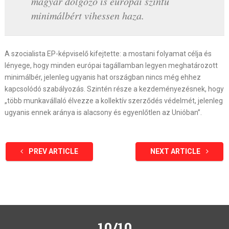
magyar dolgozó is európai szintű
minimálbért vihessen haza.
A szocialista EP-képviselő kifejtette: a mostani folyamat célja és
lényege, hogy minden európai tagállamban legyen meghatározott
minimálbér, jelenleg ugyanis hat országban nincs még ehhez
kapcsolódó szabályozás. Szintén része a kezdeményezésnek, hogy
„több munkavállaló élvezze a kollektív szerződés védelmét, jelenleg
ugyanis ennek aránya is alacsony és egyenlőtlen az Unióban”.
PREV ARTICLE
NEXT ARTICLE
10/10