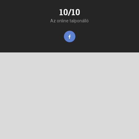
10/10
Az online talponálló