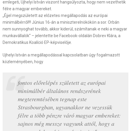
emlegeti, Ujhelyi István viszont hangsúlyozta, hogy nem vezethetik
félre a magyar embereket.
„Éjjel megszületett az előzetes megállapodás az európai
minimálbérről!!! Június 16-án a miniszterelnökökön a sor. Orbán
nem sunnyoghat tovább, akkor kiderül, számítanak-e neki a magyar
munkavállalók” – jelentette be Facebook-oldalán Dobrev Klára, a
Demokratikus Koalíció EP-képviselője.
Ujhelyi István a megállapodással kapcsolatban úgy fogalmazott
közleményében, hogy
fontos előrelépés született az európai
minimálbér általános rendszerének
megteremtésében tegnap este
Strasbourgban, ugyanakkor ne vezessük
félre a több pénzre váró magyar embereket:
sajnos még messze vagyunk attól, hogy a