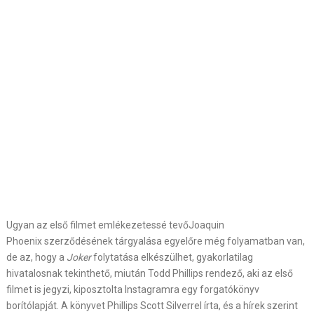
Ugyan az első filmet emlékezetessé tevőJoaquin
Phoenix szerződésének tárgyalása egyelőre még folyamatban van,
de az, hogy a
Joker
folytatása elkészülhet, gyakorlatilag
hivatalosnak tekinthető, miután Todd Phillips rendező, aki az első
filmet is jegyzi, kiposztolta Instagramra egy forgatókönyv
borítólapját. A könyvet Phillips Scott Silverrel írta, és a hírek szerint