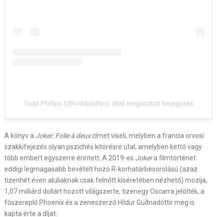
Todd Phillips (@toddphillips) által megosztott bejegyzés
A könyv a
Joker: Folie à deux
címet viseli, melyben a francia orvosi
szakkifejezés olyan pszichés kitörésre utal, amelyben kettő vagy
több embert egyszerre érintett. A 2019-es
Joker
a filmtörténet
eddigi legmagasabb bevételt hozó R-korhatárbesorolású (azaz
tizenhét éven aluliaknak csak felnőtt kíséretében nézhető) mozija,
1,07 milliárd dollárt hozott világszerte, tizenegy Oscarra jelölték, a
főszereplő Phoenix és a zeneszerző Hildur Guðnadóttir meg is
kapta érte a díjat.