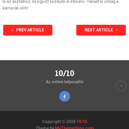
le az asztalhoz, és együtt kezdünk el étkezni
– fakadt ki utólag a
kamerák előtt.
PREV ARTICLE
NEXT ARTICLE
10/10
Az online talponálló
Copyright © 2026
10/10
Theme by
MyThemeShop.com