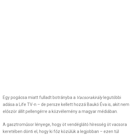
Egy pogácsa miatt fulladt botrányba a
Vacsorakirály
legutóbbi
adása a Life TV-n – de persze kellett hozzá Baukó Éva is, akit nem
először állít pellengérre a közvélemény a magyar médiában.
A gasztroműsor lényege, hogy öt vendéglátó híresség öt vacsora
keretében dönti el, hogy ki főz közülük a legjobban – ezen túl