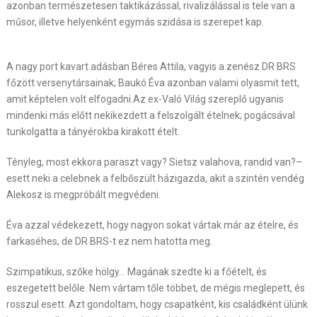
azonban természetesen taktikázással, rivalizálással is tele van a
műsor, illetve helyenként egymás szidása is szerepet kap.
A nagy port kavart adásban Béres Attila, vagyis a zenész DR BRS
főzött versenytársainak; Baukó Éva azonban valami olyasmit tett,
amit képtelen volt elfogadni.Az ex-Való Világ szereplő ugyanis
mindenki más előtt nekikezdett a felszolgált ételnek; pogácsával
tunkolgatta a tányérokba kirakott ételt.
Tényleg, most ekkora paraszt vagy? Sietsz valahova, randid van?
–
esett neki a celebnek a felbőszült házigazda, akit a szintén vendég
Alekosz is megpróbált megvédeni.
Éva azzal védekezett, hogy nagyon sokat vártak már az ételre, és
farkaséhes, de DR BRS-t ez nem hatotta meg.
Szimpatikus, szőke hölgy… Magának szedte ki a főételt, és
eszegetett belőle. Nem vártam tőle többet, de mégis meglepett, és
rosszul esett. Azt gondoltam, hogy csapatként, kis családként ülünk