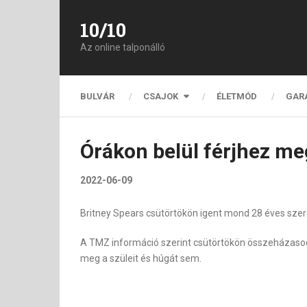
10/10
Az online talponálló
BULVÁR
CSAJOK
ÉLETMÓD
GAR
Órákon belül férjhez me
2022-06-09
Britney Spears csütörtökön igent mond 28 éves sze
A TMZ információ szerint csütörtökön összeházasodi
meg a szüleit és húgát sem.