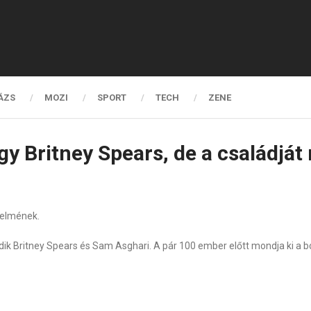
ÁZS
MOZI
SPORT
TECH
ZENE
gy Britney Spears, de a családjá
relmének.
k Britney Spears és Sam Asghari. A pár 100 ember előtt mondja ki a b