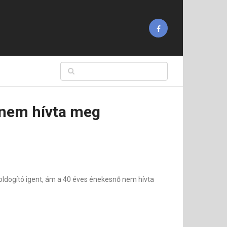
t nem hívta meg
oldogító igent, ám a 40 éves énekesnő nem hívta