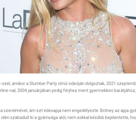
-szel, amikor a Slumber Party című videóján dolgoztak, 2021 szeptemb
rline-nal, 2004 januárjában pedig férjhez ment gyermekkori barátjáho
na szerelmével, ám ezt édesapja nem engedélyezte. Britney az apja gyáms
idén szabadult ki a gyámsága alól, nem sokkal később bejelentette, hog