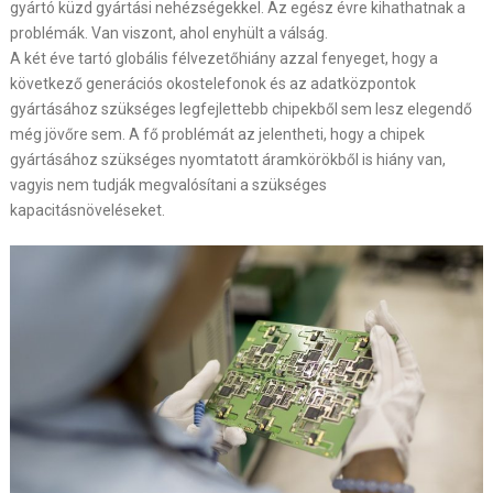
gyártó küzd gyártási nehézségekkel. Az egész évre kihathatnak a
problémák. Van viszont, ahol enyhült a válság.
A két éve tartó globális félvezetőhiány azzal fenyeget, hogy a
következő generációs okostelefonok és az adatközpontok
gyártásához szükséges legfejlettebb chipekből sem lesz elegendő
még jövőre sem. A fő problémát az jelentheti, hogy a chipek
gyártásához szükséges nyomtatott áramkörökből is hiány van,
vagyis nem tudják megvalósítani a szükséges
kapacitásnöveléseket.