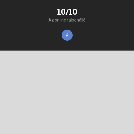
10/10
Az online talponálló