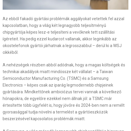
Az ebből fakadó gyártási problémák aggályokat vetettek fel azzal
kapcsolatban, hogy a világ két legnagyobb teljesítményű
chipgyártója képes lesz-e teljesíteni a vevőknek tett szállítási
ígéreteit. Ha pedig ezzel kudarcot vallanak, akkor leginkább az
okostelefonok gyártói járhatnak a legrosszabbul – derül ki a WSJ
cikkéből.
A nehézségek részben abból adódnak, hogy a magas költségek és
technikai akadályok miatt mindössze két vállalat – a Taiwan
Semiconductor Manufacturing Co. (TSMC) és a Samsung
Electronics – képes csak az iparág legmodernebb chipjeinek
gyártására. Mindkettőnek ambiciózus tervei vannak a következő
hónapokra, de egyelőre ezekkel nem állnak jól: a TSMC már
értesítette több ügyfelét is, hogy jövőre és 2024-ben nem a remélt
gyorsasággal tudja növelni a termelést a gyártóeszközök
beszerzésével kapcsolatos problémák miatt.