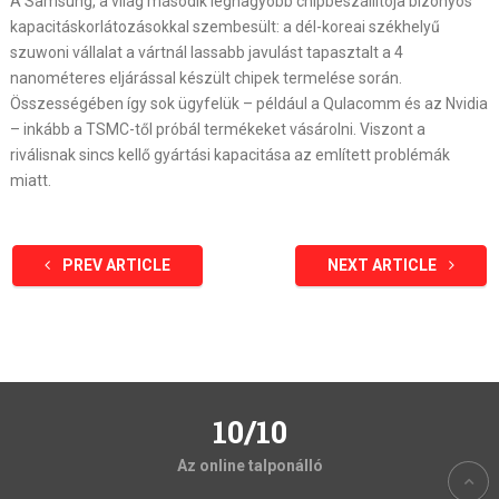
A Samsung, a világ második legnagyobb chipbeszállítója bizonyos
kapacitáskorlátozásokkal szembesült: a dél-koreai székhelyű
szuwoni vállalat a vártnál lassabb javulást tapasztalt a 4
nanométeres eljárással készült chipek termelése során.
Összességében így sok ügyfelük – például a Qulacomm és az Nvidia
– inkább a TSMC-től próbál termékeket vásárolni. Viszont a
riválisnak sincs kellő gyártási kapacitása az említett problémák
miatt.
PREV ARTICLE
NEXT ARTICLE
10/10
Az online talponálló