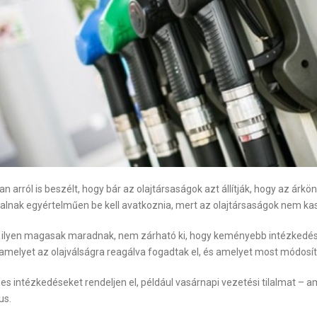
n arról is beszélt, hogy bár az olajtársaságok azt állítják, hogy az árk
atalnak egyértelműen be kell avatkoznia, mert az olajtársaságok nem k
s ilyen magasak maradnak, nem zárható ki, hogy keményebb intézkedések
amelyet az olajválságra reagálva fogadtak el, és amelyet most módosít
nes intézkedéseket rendeljen el, például vasárnapi vezetési tilalmat 
us.