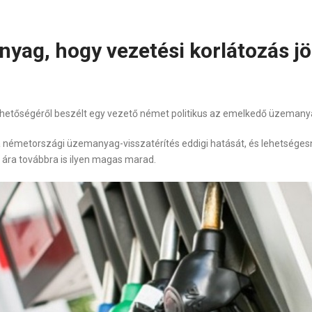
yag, hogy vezetési korlátozás j
lehetőségéről beszélt egy vezető német politikus az emelkedő üzeman
a németországi üzemanyag-visszatérítés eddigi hatását, és lehetségesn
n ára továbbra is ilyen magas marad.