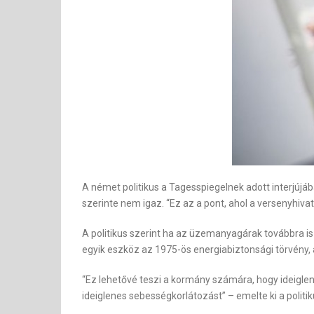
A német politikus a Tagesspiegelnek adott interjújába
szerinte nem igaz. “Ez az a pont, ahol a versenyhiv
A politikus szerint ha az üzemanyagárak továbbra i
egyik eszköz az 1975-ös energiabiztonsági törvény, 
“Ez lehetővé teszi a kormány számára, hogy ideigle
ideiglenes sebességkorlátozást” – emelte ki a politik