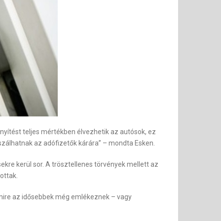
önnyítést teljes mértékben élvezhetik az autósok, ez
aszálhatnak az adófizetők kárára” – mondta Esken.
re kerül sor. A trösztellenes törvények mellett az
ottak.
– amire az idősebbek még emlékeznek – vagy