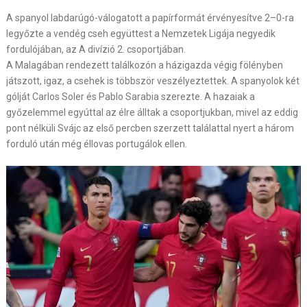
A spanyol labdarúgó-válogatott a papírformát érvényesítve 2–0-ra
legyőzte a vendég cseh együttest a Nemzetek Ligája negyedik
fordulójában, az A divízió 2. csoportjában.
A Malagában rendezett találkozón a házigazda végig fölényben
játszott, igaz, a csehek is többször veszélyeztettek. A spanyolok két
gólját Carlos Soler és Pablo Sarabia szerezte. A hazaiak a
győzelemmel egyúttal az élre álltak a csoportjukban, mivel az eddig
pont nélküli Svájc az első percben szerzett találattal nyert a három
forduló után még éllovas portugálok ellen.