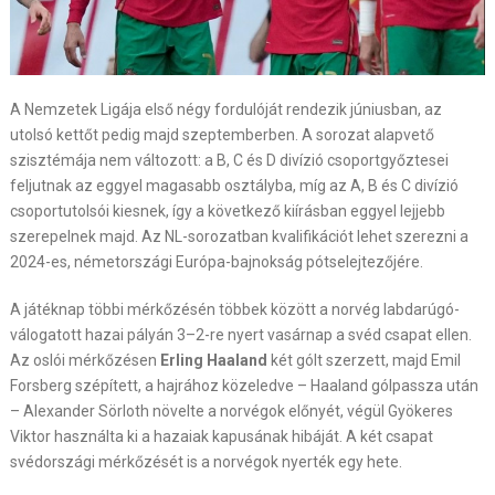
A Nemzetek Ligája első négy fordulóját rendezik júniusban, az
utolsó kettőt pedig majd szeptemberben. A sorozat alapvető
szisztémája nem változott: a B, C és D divízió csoportgyőztesei
feljutnak az eggyel magasabb osztályba, míg az A, B és C divízió
csoportutolsói kiesnek, így a következő kiírásban eggyel lejjebb
szerepelnek majd. Az NL-sorozatban kvalifikációt lehet szerezni a
2024-es, németországi Európa-bajnokság pótselejtezőjére.
A játéknap többi mérkőzésén többek között a norvég labdarúgó-
válogatott hazai pályán 3–2-re nyert vasárnap a svéd csapat ellen.
Az oslói mérkőzésen
Erling Haaland
két gólt szerzett, majd Emil
Forsberg szépített, a hajrához közeledve – Haaland gólpassza után
– Alexander Sörloth növelte a norvégok előnyét, végül Gyökeres
Viktor használta ki a hazaiak kapusának hibáját. A két csapat
svédországi mérkőzését is a norvégok nyerték egy hete.