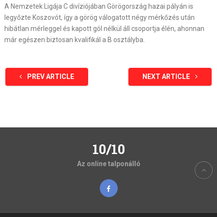
A Nemzetek Ligája C divíziójában Görögország hazai pályán is
legyőzte Koszovót, így a görög válogatott négy mérkőzés után
hibátlan mérleggel és kapott gól nélkül áll csoportja élén, ahonnan
már egészen biztosan kvalifikál a B osztályba.
PREV ARTICLE
NEXT ARTICLE
10/10
Az online talponálló