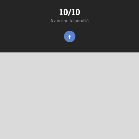
10/10
Az online talponálló