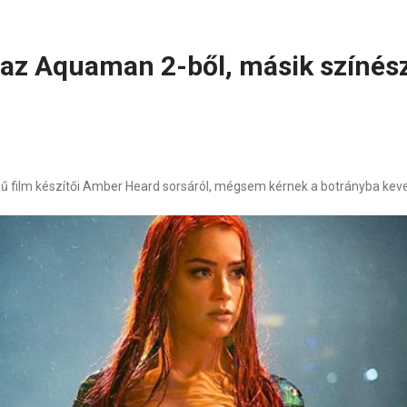
az Aquaman 2-ből, másik színész
mű film készítői Amber Heard sorsáról, mégsem kérnek a botrányba kev