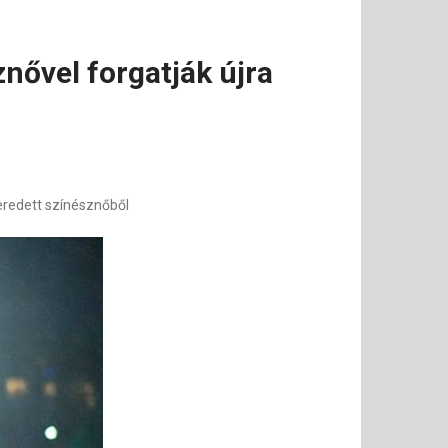
nővel forgatják újra
eredett színésznőből