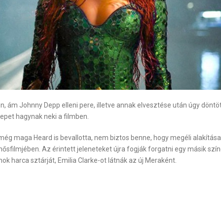
en, ám Johnny Depp elleni pere, illetve annak elvesztése után úgy döntö
repet hagynak neki a filmben.
ég maga Heard is bevallotta, nem biztos benne, hogy megéli alakítása 
filmjében. Az érintett jeleneteket újra fogják forgatni egy másik s
k harca sztárját, Emilia Clarke-ot látnák az új Meraként.