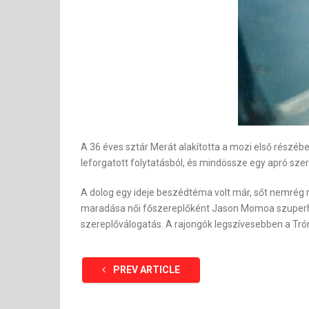
A 36 éves sztár Merát alakította a mozi első részéb
leforgatott folytatásból, és mindössze egy apró sze
A dolog egy ideje beszédtéma volt már, sőt nemrég m
maradása női főszereplőként Jason Momoa szuperhős
szereplőválogatás. A rajongók legszívesebben a Tróno
PREV ARTICLE