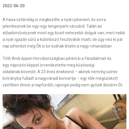
2022-06-20
A haza sztárvilág is megkezdte a nyári pihenést, és sorra
jelentkeznek be egy-egy tengerparti városból. Talán az
előadóművésznek most egy kicsit nehezebb dolguk van, mert nekik
a nyár igazán sűrű a különböző fesztiválok miatt, de úgy néz ki pár
nap pihenést még Ők is be tudnak iktatni a nagy rohanásban.
Tóth Andi éppen Horvátországban piheni ki a fáradalmait és
egy napozós képpel örvendeztette meg közösségi
oldalának követőit. A 23 éves énekesnő – akinek nemrég szinte
botrányba fulladt a nagyváradi koncertje – egy tőle megszokott
szettben élvezi a napfürdőt, rajongói pedig nem győzik dicsérni Őt.