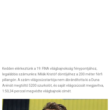
Kedden elérkeztünk a 19. FINA világbajnokság fénypontjához,
legalábbis számunkra: Milák Kristóf döntőjéhez a 200 méter férfi
pillangón. A szám világcsúcstartója nem ábrándította ki a Duna
Arénát megtöltő 5200 szurkolót, és saját világcsúcsát megjavítva,
1:50,34 perccel megvédte világbajnoki címét.