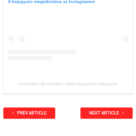
A bejegyzés megtekintése az Instagramon
curtis4ker (@curtis4ker) által megosztott bejegyzés
PREV ARTICLE
NEXT ARTICLE