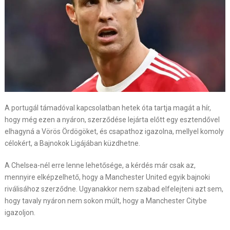
A portugál támadóval kapcsolatban hetek óta tartja magát a hír,
hogy még ezen a nyáron, szerződése lejárta előtt egy esztendővel
elhagyná a Vörös Ördögöket, és csapathoz igazolna, mellyel komoly
célokért, a Bajnokok Ligájában küzdhetne.
A Chelsea-nél erre lenne lehetősége, a kérdés már csak az,
mennyire elképzelhető, hogy a Manchester United egyik bajnoki
riválisához szerződne. Ugyanakkor nem szabad elfelejteni azt sem,
hogy tavaly nyáron nem sokon múlt, hogy a Manchester Citybe
igazoljon.