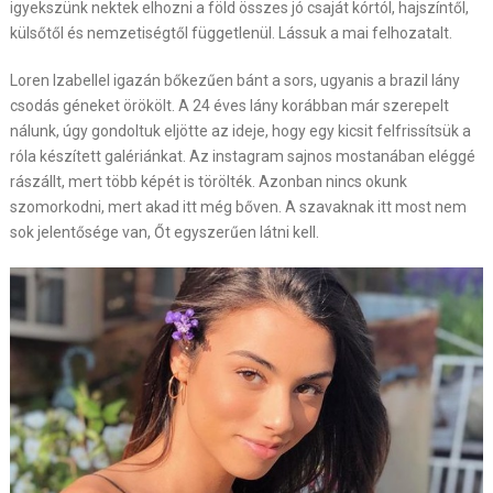
igyekszünk nektek elhozni a föld összes jó csaját kórtól, hajszíntől,
külsőtől és nemzetiségtől függetlenül. Lássuk a mai felhozatalt.
Loren Izabellel igazán bőkezűen bánt a sors, ugyanis a brazil lány
csodás géneket örökölt. A 24 éves lány korábban már szerepelt
nálunk, úgy gondoltuk eljötte az ideje, hogy egy kicsit felfrissítsük a
róla készített galériánkat. Az instagram sajnos mostanában eléggé
rászállt, mert több képét is törölték. Azonban nincs okunk
szomorkodni, mert akad itt még bőven. A szavaknak itt most nem
sok jelentősége van, Őt egyszerűen látni kell.