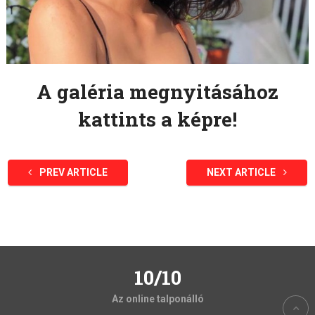
A galéria megnyitásához
kattints a képre!
PREV ARTICLE
NEXT ARTICLE
10/10
Az online talponálló