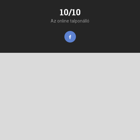
10/10
Az online talponálló