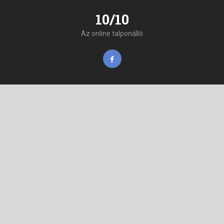
10/10
Az online talponálló