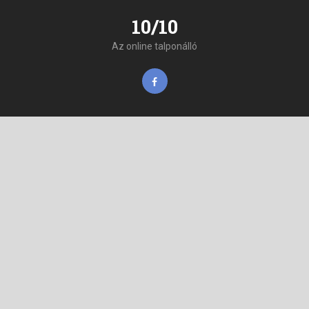
10/10
Az online talponálló