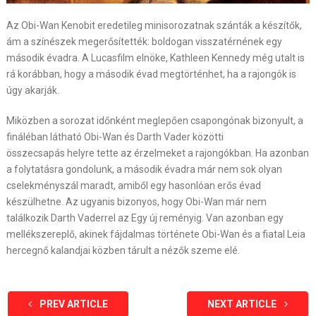
Az Obi-Wan Kenobit eredetileg minisorozatnak szánták a készítők,
ám a színészek megerősítették: boldogan visszatérnének egy
második évadra. A Lucasfilm elnöke, Kathleen Kennedy még utalt is
rá korábban, hogy a második évad megtörténhet, ha a rajongók is
úgy akarják.
Miközben a sorozat időnként meglepően csapongónak bizonyult, a
fináléban látható Obi-Wan és Darth Vader közötti
összecsapás helyre tette az érzelmeket a rajongókban. Ha azonban
a folytatásra gondolunk, a második évadra már nem sok olyan
cselekményszál maradt, amiből egy hasonlóan erős évad
készülhetne.
Az ugyanis bizonyos, hogy Obi-Wan már nem
találkozik Darth Vaderrel az Egy új reményig.
Van azonban egy
mellékszereplő, akinek fájdalmas története Obi-Wan és a fiatal Leia
hercegnő kalandjai közben tárult a nézők szeme elé.
PREV ARTICLE
NEXT ARTICLE