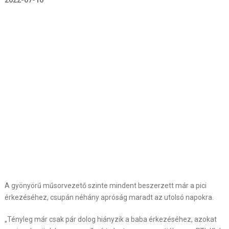
2022-07-10
A gyönyörű műsorvezető szinte mindent beszerzett már a pici
érkezéséhez, csupán néhány apróság maradt az utolsó napokra.
„Tényleg már csak pár dolog hiányzik a baba érkezéséhez, azokat