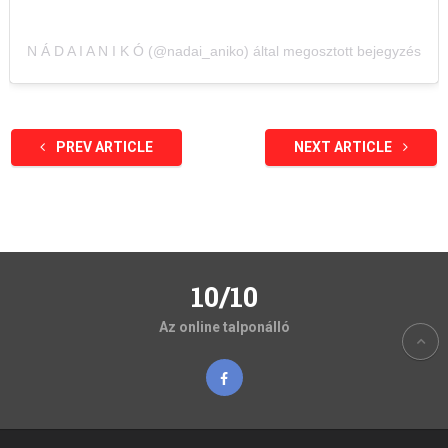
N Á D A I A N I K Ó (@nadai_aniko) által megosztott bejegyzés
PREV ARTICLE
NEXT ARTICLE
10/10
Az online talponálló