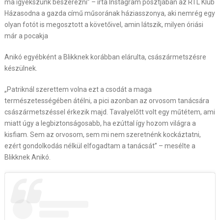
ma igyekszünk beszerezni” – írta Instagram posztjában az RTL Klub
Házasodna a gazda című műsorának háziasszonya, aki nemrég egy
olyan fotót is megosztott a követőivel, amin látszik, milyen óriási
már a pocakja
Anikó egyébként a Blikknek korábban elárulta, császármetszésre
készülnek.
„Patriknál szerettem volna ezt a csodát a maga
természetességében átélni, a pici azonban az orvosom tanácsára
császármetszéssel érkezik majd. Tavalyelőtt volt egy műtétem, ami
miatt úgy a legbiztonságosabb, ha ezúttal így hozom világra a
kisfiam. Sem az orvosom, sem mi nem szeretnénk kockáztatni,
ezért gondolkodás nélkül elfogadtam a tanácsát” – mesélte a
Blikknek Anikó.