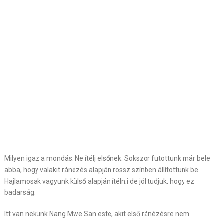
Milyen igaz a mondás: Ne ítélj elsőnek. Sokszor futottunk már bele
abba, hogy valakit ránézés alapján rossz színben állítottunk be.
Hajlamosak vagyunk külső alapján ítéln,i de jól tudjuk, hogy ez
badarság.
Itt van nekünk Nang Mwe San este, akit első ránézésre nem