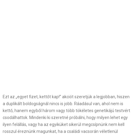
Ezt az „egyet fizet, kettőt kap!” akciót szeretjük a legjobban, hiszen
a duplikált boldogságnál nincs is jobb. Ráadásul van, ahol nem is
kettő, hanem egyből három vagy több tökéletes genetikájú testvért
csodálhattok. Mindenki ki szeretné próbálni, hogy milyen lehet egy
ilyen felállás, vagy ha az egyiküket sikerül megcsípnünk nem kell
rosszul éreznünk magunkat, ha a családi vacsorán véletlenül