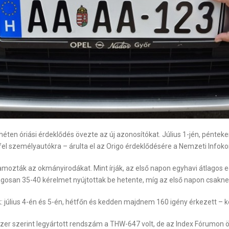
e héten óriási érdeklődés övezte az új azonosítókat. Július 1-jén, pént
 fel személyautókra – árulta el az Origo érdeklődésére a Nemzeti Infok
zták az okmányirodákat. Mint írják, az első napon egyhavi átlagos eg
gosan 35-40 kérelmet nyújtottak be hetente, míg az első napon csakn
: július 4-én és 5-én, hétfőn és kedden majdnem 160 igény érkezett – köz
dszer szerint legyártott rendszám a THW-647 volt, de az Index Fórum