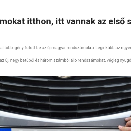
mokat itthon, itt vannak az első
 több igény futott be az új magyar rendszámokra. Leginkább az egyedi 
adni az új, négy betűből és három számból álló rendszámokat, végleg nyu