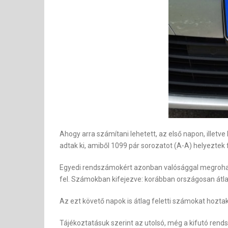
Ahogy arra számítani lehetett, az első napon, illetv
adtak ki, amiből 1099 pár sorozatot (A-A) helyeztek
Egyedi rendszámokért azonban valósággal megrohamo
fel.
Számokban kifejezve: korábban országosan átla
Az ezt követő napok is átlag feletti számokat hoztak
Tájékoztatásuk szerint az utolsó, még a kifutó ren