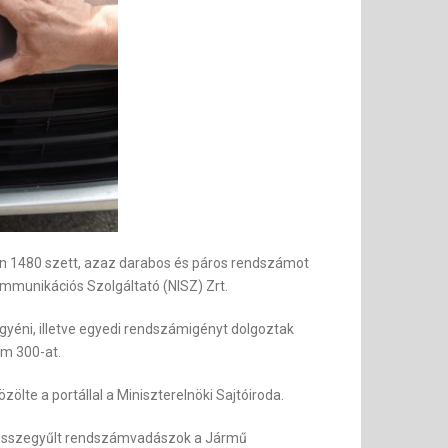
eken 1480 szett, azaz darabos és páros rendszámot
ommunikációs Szolgáltató (NISZ) Zrt.
yéni, illetve egyedi rendszámigényt dolgoztak
em 300-at.
ölte a portállal a Miniszterelnöki Sajtóiroda.
on összegyűlt rendszámvadászok a Jármű