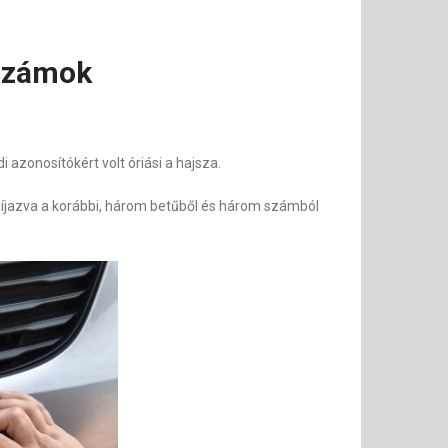
 számok
azonosítókért volt óriási a hajsza.
gdíjazva a korábbi, három betűből és három számból