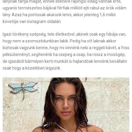
lánynak tartja magát, ennek ellenére rajongói odáig vannak érte,
ugyanis természetes bájával férfiak millióit ejti rabul az örök vidám
lány. Azaz ha pontosak akarunk lenni, akkor jelenleg 1,6 millió
követője van instagram oldalán.
Igazi törékeny szépség, tele életkedvel ,akinek csak egy hibája van,
hogy nem a szomszédunkban lakik. Pedig ha ott laknak akkor
biztosak vagyunk benne, hogy mi vinnénk neki a reggeli kávét, a friss
péksüteményt, segítenénk ha csepeg a csap, ha rossz a mosógép,
de igazából bármilyen kerti munkát is hajlandóak lennénk bevállalni
csak hogy a közelében legyünk.