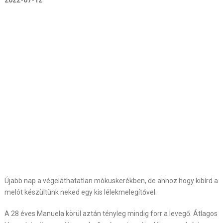
2022-07-12
Újabb nap a végeláthatatlan mókuskerékben, de ahhoz hogy kibírd a
melót készültünk neked egy kis lélekmelegítővel.
A 28 éves Manuela körül aztán tényleg mindig forr a levegő. Átlagos