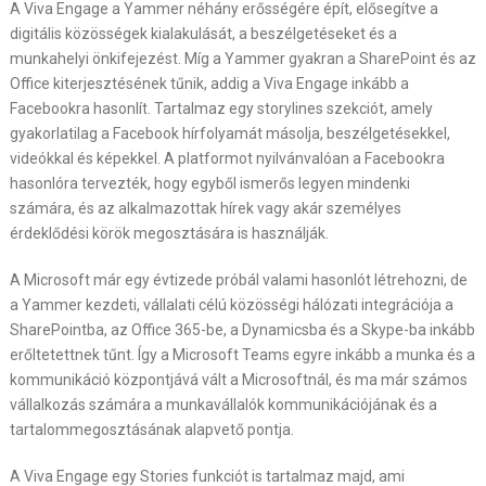
A Viva Engage a Yammer néhány erősségére épít, elősegítve a
digitális közösségek kialakulását, a beszélgetéseket és a
munkahelyi önkifejezést. Míg a Yammer gyakran a SharePoint és az
Office kiterjesztésének tűnik, addig a Viva Engage inkább a
Facebookra hasonlít. Tartalmaz egy storylines szekciót, amely
gyakorlatilag a Facebook hírfolyamát másolja, beszélgetésekkel,
videókkal és képekkel. A platformot nyilvánvalóan a Facebookra
hasonlóra tervezték, hogy egyből ismerős legyen mindenki
számára, és az alkalmazottak hírek vagy akár személyes
érdeklődési körök megosztására is használják.
A Microsoft már egy évtizede próbál valami hasonlót létrehozni, de
a Yammer kezdeti, vállalati célú közösségi hálózati integrációja a
SharePointba, az Office 365-be, a Dynamicsba és a Skype-ba inkább
erőltetettnek tűnt. Így a Microsoft Teams egyre inkább a munka és a
kommunikáció központjává vált a Microsoftnál, és ma már számos
vállalkozás számára a munkavállalók kommunikációjának és a
tartalommegosztásának alapvető pontja.
A Viva Engage egy Stories funkciót is tartalmaz majd, ami