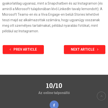
gyakorlatilag ugyanaz, mint a Snapchatben és az Instagramon (és
amiről a Microsoft tulajdonában lévő LinkedIn tavaly lemondott). A
Microsoft Teams-en és a Viva Engage-en belüli Stories lehetővé
teszi majd az alkalmazottak számára, hogy ugyanúgy osszanak
meg ott személyes tartalmakat, például nyaralási fotókat, mint
például az Instagramon.
PREV ARTICLE
NEXT ARTICLE
10/10
Az online talponálló