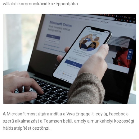
vállalati kommunikáció középpontjába.
A Microsoft most útjára indítja a Viva Engage-t, egy új, Facebook-
szerű alkalmazást a Teamsen belül, amely a munkahelyi közösségi
hálózatépítést ösztönzi.