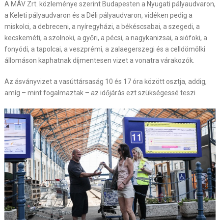
A MÁV Zrt. közleménye szerint Budapesten a Nyugati pályaudvaron,
a Keleti pályaudvaron és a Déli pályaudvaron, vidéken pedig a
miskolci, a debreceni, a nyíregyházi, a békéscsabai, a szegedi, a
kecskeméti, a szolnoki, a győri, a pécsi, a nagykanizsai, a siófoki, a
fonyódi, a tapolcai, a veszprémi, a zalaegerszegi és a celldömölki
állomáson kaphatnak díjmentesen vizet a vonatra várakozók.
Az ásványvizet a vasúttársaság 10 és 17 óra között osztja, addig,
amíg – mint fogalmaztak – az időjárás ezt szükségessé teszi.