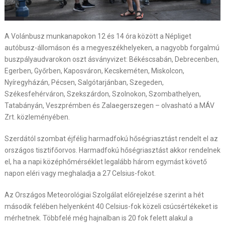
A Volánbusz munkanapokon 12 és 14 óra között a Népliget
autóbusz-állomáson és a megyeszékhelyeken, a nagyobb forgalmú
buszpályaudvarokon oszt ásványvizet: Békéscsabán, Debrecenben,
Egerben, Győrben, Kaposváron, Kecskeméten, Miskolcon,
Nyíregyházán, Pécsen, Salgótarjánban, Szegeden,
Székesfehérváron, Szekszárdon, Szolnokon, Szombathelyen,
Tatabányán, Veszprémben és Zalaegerszegen – olvasható a MÁV
Zrt. közleményében.
Szerdától szombat éjfélig harmadfokú hőségriasztást rendelt el az
országos tisztifőorvos. Harmadfokú hőségriasztást akkor rendelnek
el, ha a napi középhőmérséklet legalább három egymást követő
napon eléri vagy meghaladja a 27 Celsius-fokot.
Az Országos Meteorológiai Szolgálat előrejelzése szerint a hét
második felében helyenként 40 Celsius-fok közeli csúcsértékeket is
mérhetnek. Többfelé még hajnalban is 20 fok felett alakul a