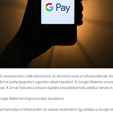
rendszereken válik elérhetővé, és lehetővé teszi a felhasználónak, ho
 illetve belépőjegyeket, egyetlen alkalmazásból. A Google Walletet öss
kat. A Gmail-fiókunkra érkező digitális beszállókártyák például néhány
Google Wallet két legfontosabb sarokköve.
l biztosítja a felhasználót az adatai védelméről. Így például a Googl