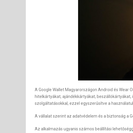
A Google Wallet Magyarországon Android és Wear OS 
hitelkártyákat, ajándékkártyákat, beszállókártyákat,
szolgáltatásokkal, ezzel egyszerűsítve a használatu
A vállalat szerint az adatvédelem és a biztonság a 
Az alkalmazás ugyanis számos beállítási lehetőségge