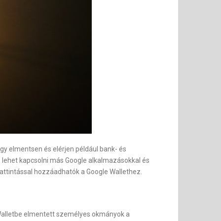
gy elmentsen és elérjen például bank- és
ze lehet kapcsolni más Google alkalmazásokkal és
 kattintással hozzáadhatók a Google Wallethez.
e Walletbe elmentett személyes okmányok a