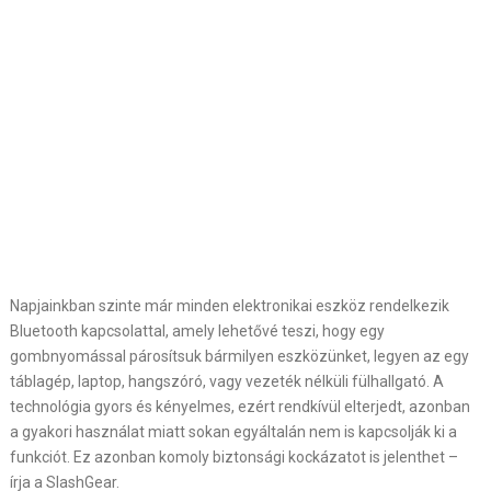
Napjainkban szinte már minden elektronikai eszköz rendelkezik
Bluetooth kapcsolattal, amely lehetővé teszi, hogy egy
gombnyomással párosítsuk bármilyen eszközünket, legyen az egy
táblagép, laptop, hangszóró, vagy vezeték nélküli fülhallgató. A
technológia gyors és kényelmes, ezért rendkívül elterjedt, azonban
a gyakori használat miatt sokan egyáltalán nem is kapcsolják ki a
funkciót. Ez azonban komoly biztonsági kockázatot is jelenthet –
írja a SlashGear.