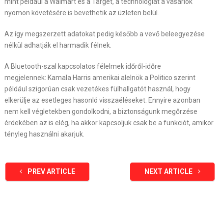
mint például a Walmart és a Target, a technológiát a vásárlók
nyomon követésére is bevethetik az üzleten belül.
Az így megszerzett adatokat pedig később a vevő beleegyezése
nélkül adhatják el harmadik félnek.
A Bluetooth-szal kapcsolatos félelmek időről-időre
megjelennek: Kamala Harris amerikai alelnök a Politico szerint
például szigorúan csak vezetékes fülhallgatót használ, hogy
elkerülje az esetleges hasonló visszaéléseket. Ennyire azonban
nem kell végletekben gondolkodni, a biztonságunk megőrzése
érdekében az is elég, ha akkor kapcsoljuk csak be a funkciót, amikor
tényleg használni akarjuk.
PREV ARTICLE
NEXT ARTICLE