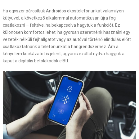
Ha egyszer párosítjuk Androidos okostelefonunkat valamilyen
kütyüvel, a következő alkalommal automatikusan újra fog
csatlakozni – feltéve, ha bekapcsolva hagytuk a funkciót. Ez
különösen komfortos lehet, ha gyorsan szeretnénk használni egy
vezeték nélküli fejhallgatót vagy az autóval történő elindulás előtt
csatlakoztatnánk a telefonunkat a hangrendszerhez. Ám a
kényelem kockázatot is jelent, ugyanis ezáltal nyitva hagyjuk a
kaput a digitális betolakodók előtt.