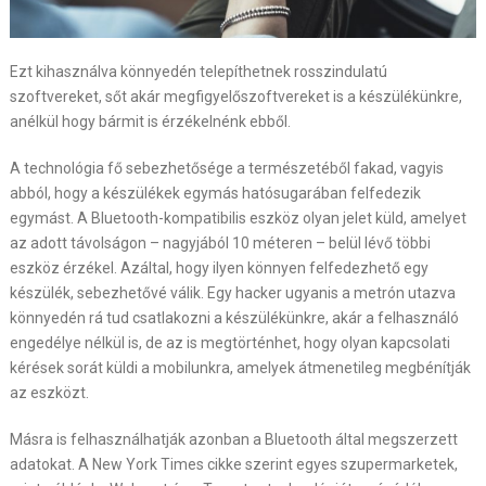
Ezt kihasználva könnyedén telepíthetnek ro
sszindulatú
szoftvereket, sőt akár megfigyelőszoftvereket is a készülékünkre,
anélkül hogy bármit is érzékelnénk ebből.
A technológia fő sebezhetősége a természetéből fakad, vagyis
abból, hogy a készülékek egymás hatósugarában felfedezik
egymást. A Bluetooth-kompatibilis eszköz olyan jelet küld, amelyet
az adott távolságon – nagyjából 10 méteren – belül lévő többi
eszköz érzékel. Azáltal, hogy ilyen könnyen felfedezhető egy
készülék, sebezhetővé válik. Egy hacker ugyanis a metrón utazva
könnyedén rá tud csatlakozni a készülékünkre, akár a felhasználó
engedélye nélkül is, de az is megtörténhet, hogy olyan kapcsolati
kérések sorát küldi a mobilunkra, amelyek átmenetileg megbénítják
az eszközt.
Másra is felhasználhatják azonban a Bluetooth által megszerzett
adatokat. A New York Times cikke szerint egyes szupermarketek,