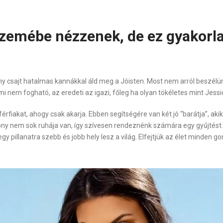
szemébe nézzenek, de ez gyakorla
 csajt hatalmas kannákkal áld meg a Jóisten. Most nem arról beszélünk
m fogható, az eredeti az igazi, főleg ha olyan tökéletes mint Jessic
érfiakat, ahogy csak akarja. Ebben segítségére van két jó “barátja”, ak
ony nem sok ruhája van, így szívesen rendeznénk számára egy gyűjtést.
r egy pillanatra szebb és jobb hely lesz a világ. Elfejtjük az élet minde