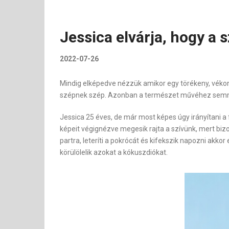
Jessica elvárja, hogy a 
2022-07-26
Mindig elképedve nézzük amikor egy törékeny, vékony
szépnek szép. Azonban a természet művéhez semmi ne
Jessica 25 éves, de már most képes úgy irányítani a f
képeit végignézve megesik rajta a szívünk, mert biz
partra, leteríti a pokrócát és kifekszik napozni akko
körülölelik azokat a kókuszdiókat.