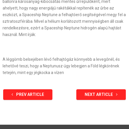
ballonra károsanyag-kibocsátás mentes űrrepülőként, mert
ahelyett, hogy nagy energiájú rakétákkal repítenék az űrbe az
eszközt, a Spaceship Neptune a felhajtóerő segítségével megy fel a
sztratoszférába. Mivel a hélium korlátozott mennyiségben áll csak
rendelkezésre, ezért a Spaceship Neptune hidrogén alapú hajtást
használ. Mint írják:
A léggömb belsejében lévő felhajtógáz könnyebb a levegőnél, és
lehetővé teszi, hogy a Neptunusz úgy lebegjen a Föld légkörének
tetején, mint egy jégkocka a vízen
PREV ARTICLE
NEXT ARTICLE