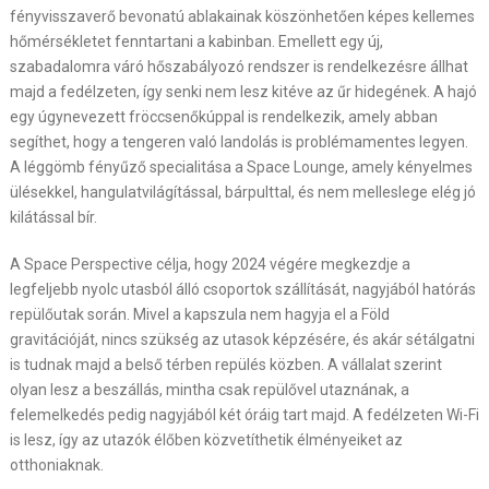
fényvisszaverő bevonatú ablakainak köszönhetően képes kellemes
hőmérsékletet fenntartani a kabinban. Emellett egy új,
szabadalomra váró hőszabályozó rendszer is rendelkezésre állhat
majd a fedélzeten, így senki nem lesz kitéve az űr hidegének. A hajó
egy úgynevezett fröccsenőkúppal is rendelkezik, amely abban
segíthet, hogy a tengeren való landolás is problémamentes legyen.
A léggömb fényűző specialitása a Space Lounge, amely kényelmes
ülésekkel, hangulatvilágítással, bárpulttal, és nem melleslege elég jó
kilátással bír.
A Space Perspective célja, hogy 2024 végére megkezdje a
legfeljebb nyolc utasból álló csoportok szállítását, nagyjából hatórás
repülőutak során. Mivel a kapszula nem hagyja el a Föld
gravitációját, nincs szükség az utasok képzésére, és akár sétálgatni
is tudnak majd a belső térben repülés közben. A vállalat szerint
olyan lesz a beszállás, mintha csak repülővel utaznának, a
felemelkedés pedig nagyjából két óráig tart majd. A fedélzeten Wi-Fi
is lesz, így az utazók élőben közvetíthetik élményeiket az
otthoniaknak.