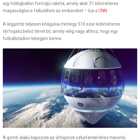
egy hőlégballon formájú rakéta, amely akár 31 kilométeres
magasságba is felküldheti az embereket – írja a
CNN
.
A léggömb teljesen kitágulva mintegy 510 ezer köbméteres
térfogatú belső térrel bír, amely elég nagy ahhoz, hogy egy
futballstadion lebegjen benne.
A gömb alakú kapszula az űrhajósok szkafanderéhez hasonló,