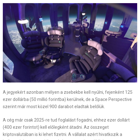
A jegyekért azonban mélyen a zsebekbe kell nyúlni, fejenként 125
ezer dollárba (50 millió forintba) kerülnek, de a Space Perspective
szerint már most közel 900 darabot eladtak belőlük.
A cég már csak 2025-re tud foglalást fogadni, ehhez ezer dollárt
(400 ezer forintot) kell előlegként átadni. Az összeget
kriptovalutában is ki lehet fizetni. A vállalat azért hivatkozik a