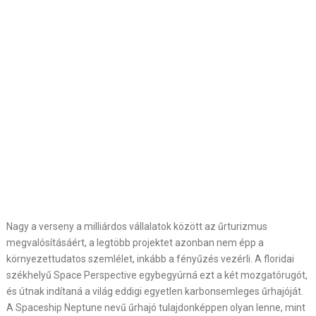
Nagy a verseny a milliárdos vállalatok között az űrturizmus
megvalósításáért, a legtöbb projektet azonban nem épp a
környezettudatos szemlélet, inkább a fényűzés vezérli. A floridai
székhelyű Space Perspective egybegyúrná ezt a két mozgatórugót,
és útnak indítaná a világ eddigi egyetlen karbonsemleges űrhajóját.
A Spaceship Neptune nevű űrhajó tulajdonképpen olyan lenne, mint