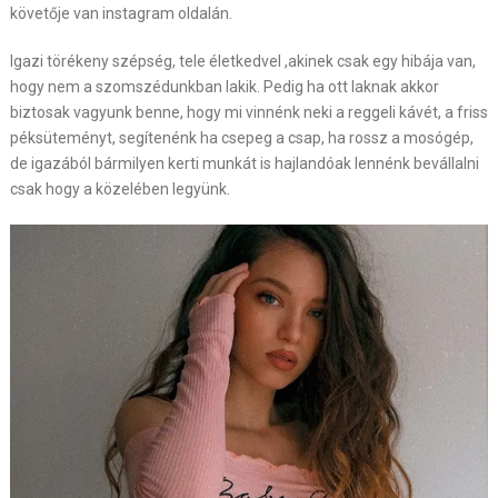
követője van instagram oldalán.
Igazi törékeny szépség, tele életkedvel ,akinek csak egy hibája van,
hogy nem a szomszédunkban lakik. Pedig ha ott laknak akkor
biztosak vagyunk benne, hogy mi vinnénk neki a reggeli kávét, a friss
péksüteményt, segítenénk ha csepeg a csap, ha rossz a mosógép,
de igazából bármilyen kerti munkát is hajlandóak lennénk bevállalni
csak hogy a közelében legyünk.