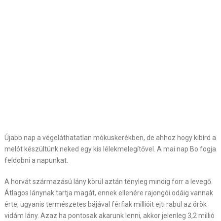
Újabb nap a végeláthatatlan mókuskerékben, de ahhoz hogy kibírd a
melót készültünk neked egy kis lélekmelegítővel. A mai nap Bo fogja
feldobni a napunkat.
A horvát származású lány körül aztán tényleg mindig forr a levegő.
Átlagos lánynak tartja magát, ennek ellenére rajongói odáig vannak
érte, ugyanis természetes bájával férfiak millióit ejti rabul az örök
vidám lány. Azaz ha pontosak akarunk lenni, akkor jelenleg 3,2 millió