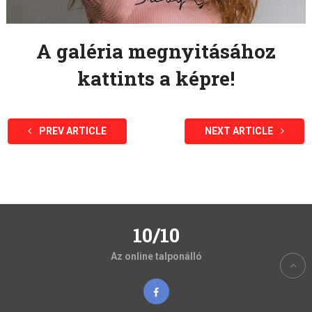
A galéria megnyitásához
kattints a képre!
PREV ARTICLE
NEXT ARTICLE
10/10
Az online talponálló