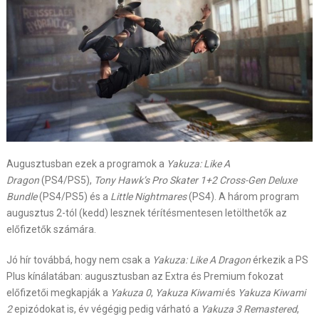
Augusztusban ezek a programok a
Yakuza: Like A
Dragon
(PS4/PS5),
Tony Hawk’s Pro Skater 1+2 Cross-Gen Deluxe
Bundle
(PS4/PS5) és a
Little Nightmares
(PS4). A három program
augusztus 2-tól (kedd) lesznek térítésmentesen letölthetők az
előfizetők számára.
Jó hír továbbá, hogy nem csak a
Yakuza: Like A Dragon
érkezik a PS
Plus kínálatában: augusztusban az Extra és Premium fokozat
előfizetői megkapják a
Yakuza 0
,
Yakuza Kiwami
és
Yakuza Kiwami
2
epizódokat is, év végégig pedig várható a
Yakuza 3 Remastered
,