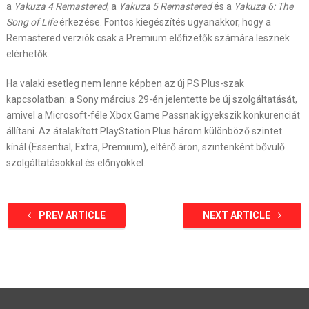
a
Yakuza 4 Remastered
, a
Yakuza 5 Remastered
és a
Yakuza 6: The
Song of Life
érkezése. Fontos kiegészítés ugyanakkor, hogy a
Remastered verziók csak a Premium előfizetők számára lesznek
elérhetők.
Ha valaki esetleg nem lenne képben az új PS Plus-szak
kapcsolatban: a Sony március 29-én jelentette be új szolgáltatását,
amivel a Microsoft-féle Xbox Game Passnak igyekszik konkurenciát
állítani. Az átalakított PlayStation Plus három különböző szintet
kínál (Essential, Extra, Premium), eltérő áron, szintenként bővülő
szolgáltatásokkal és előnyökkel.
PREV ARTICLE
NEXT ARTICLE