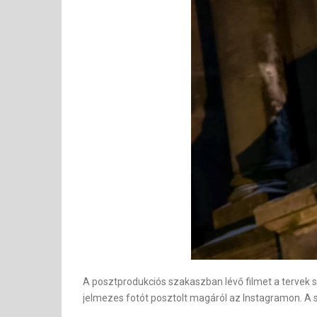
A posztprodukciós szakaszban lévő filmet a tervek s
jelmezes fotót posztolt magáról az Instagramon. A 