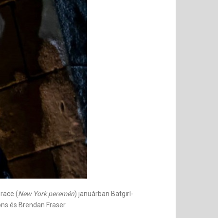
race (
New York peremén
) januárban Batgirl-
ons és Brendan Fraser.