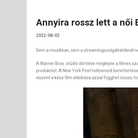
Annyira rossz lett a női
2022-08-03
Sem a mozikban, sem a streamingszolgáltatóknál n
A Warner Bros. stúdió döntése meglepte a filmes szak
produkciót. A New York Post hollywoodi bennfentese
viszont a kész film eldobása azzal függhet össze, h