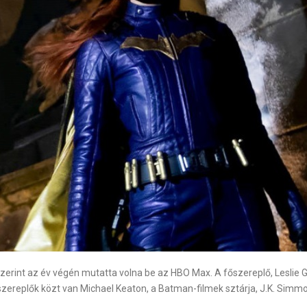
zerint az év végén mutatta volna be az HBO Max. A főszereplő, Leslie G
szereplők közt van Michael Keaton, a Batman-filmek sztárja, J.K. Simm