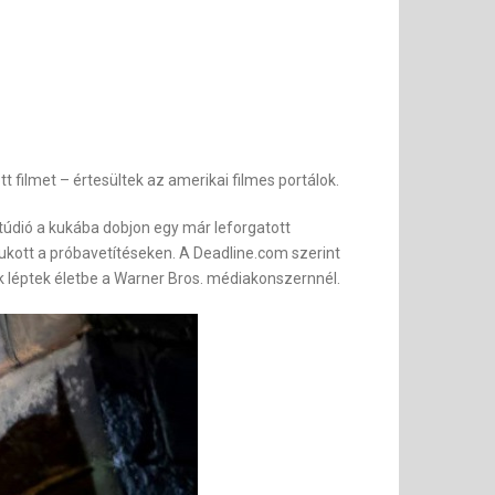
tt filmet – értesültek az amerikai filmes portálok.
stúdió a kukába dobjon egy már leforgatott
kott a próbavetítéseken. A Deadline.com szerint
ek léptek életbe a Warner Bros. médiakonszernnél.