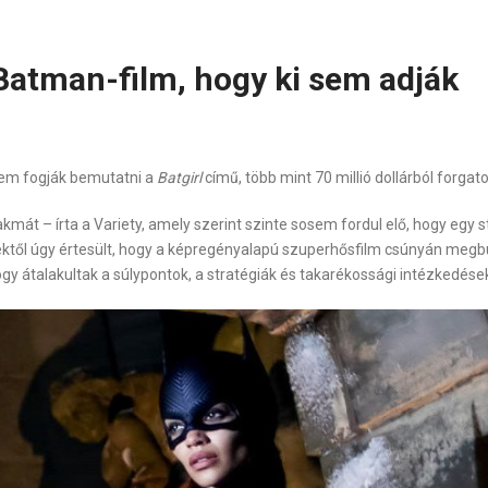
 Batman-film, hogy ki sem adják
em fogják bemutatni a
Batgirl
című, több mint 70 millió dollárból forgato
mát – írta a Variety, amely szerint szinte sosem fordul elő, hogy egy 
ktől úgy értesült, hogy a képregényalapú szuperhősfilm csúnyán megbu
ogy átalakultak a súlypontok, a stratégiák és takarékossági intézkedés