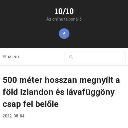
10/10
Az online talponálló
MENU
500 méter hosszan megnyílt a
föld Izlandon és lávafüggöny
csap fel belőle
2022-08-04