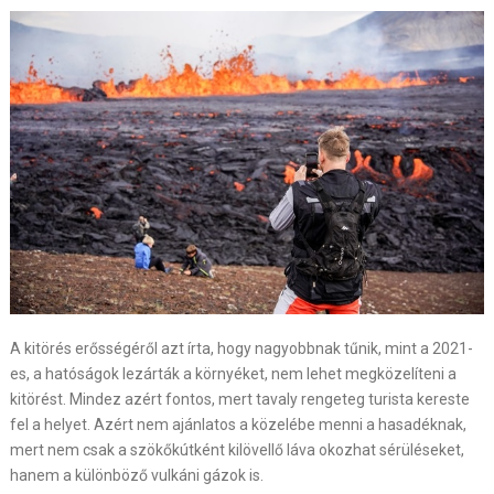
A kitörés erősségéről azt írta, hogy nagyobbnak tűnik, mint a 2021-
es, a hatóságok lezárták a környéket, nem lehet megközelíteni a
kitörést. Mindez azért fontos, mert tavaly rengeteg turista kereste
fel a helyet. Azért nem ajánlatos a közelébe menni a hasadéknak,
mert nem csak a szökőkútként kilövellő láva okozhat sérüléseket,
hanem a különböző vulkáni gázok is.