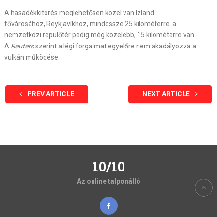
A hasadékkitörés meglehetősen közel van Izland
fővárosához, Reykjavíkhoz, mindössze 25 kilométerre, a
nemzetközi repülőtér pedig még közelebb, 15 kilométerre van.
A
Reuters
szerint a légi forgalmat egyelőre nem akadályozza a
vulkán működése.
PREV ARTICLE
NEXT ARTICLE
10/10
Az online talponálló