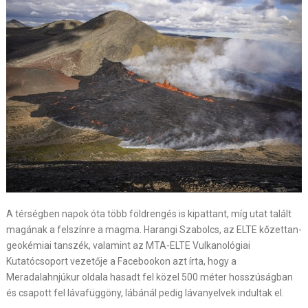
A térségben napok óta több földrengés is kipattant, míg utat talált
magának a felszínre a magma. Harangi Szabolcs, az ELTE kőzettan-
geokémiai tanszék, valamint az MTA-ELTE Vulkanológiai
Kutatócsoport vezetője a Facebookon azt írta, hogy a
Meradalahnjúkur oldala hasadt fel közel 500 méter hosszúságban
és csapott fel lávafüggöny, lábánál pedig lávanyelvek indultak el.