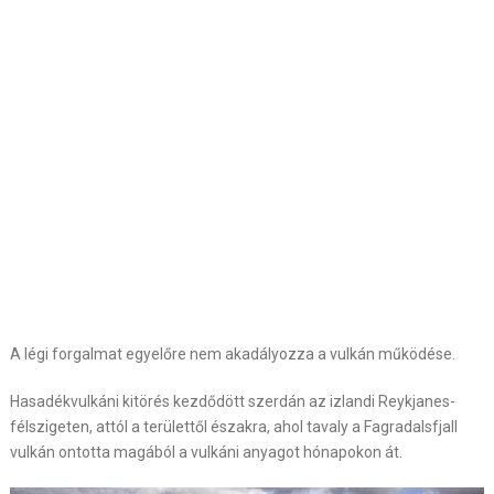
A légi forgalmat egyelőre nem akadályozza a vulkán működése.
Hasadékvulkáni kitörés kezdődött szerdán az izlandi Reykjanes-
félszigeten, attól a területtől északra, ahol tavaly a Fagradalsfjall
vulkán ontotta magából a vulkáni anyagot hónapokon át.