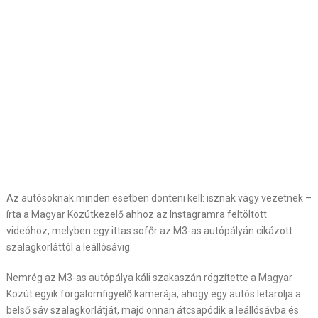
Az autósoknak minden esetben dönteni kell: isznak vagy vezetnek –
írta a Magyar Közútkezelő ahhoz az Instagramra feltöltött
videóhoz, melyben egy ittas sofőr az M3-as autópályán cikázott
szalagkorláttól a leállósávig.
Nemrég az M3-as autópálya káli szakaszán rögzítette a Magyar
Közút egyik forgalomfigyelő kamerája, ahogy egy autós letarolja a
belső sáv szalagkorlátját, majd onnan átcsapódik a leállósávba és