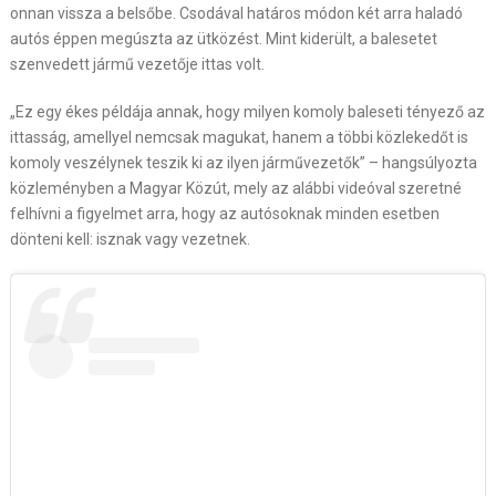
onnan vissza a belsőbe. Csodával határos módon két arra haladó
autós éppen megúszta az ütközést. Mint kiderült, a balesetet
szenvedett jármű vezetője ittas volt.
„Ez egy ékes példája annak, hogy milyen komoly baleseti tényező az
ittasság, amellyel nemcsak magukat, hanem a többi közlekedőt is
komoly veszélynek teszik ki az ilyen járművezetők” – hangsúlyozta
közleményben a Magyar Közút, mely az alábbi videóval szeretné
felhívni a figyelmet arra, hogy az autósoknak minden esetben
dönteni kell: isznak vagy vezetnek.