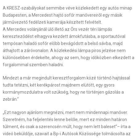
A KRESZ-szabályokat semmibe véve közlekedett egy autós minap
Budapesten, a Mercedest hajtó sofőr manővereiről egy másik
járművezető fedélzeti kamerája készített felvételt.
A Mercedes volánjánál ülő illető az Örs vezér téri lámpás
kereszteződést elhagyva kezdett ámokfutásba, a sportautóval
tempósan haladó sofőr előbb bevágódott a belső sávba, majd
áthajtott a záróvonalon. A közlekedési lámpa piros jelzése nem
különösebben érdekelte, ahogy az sem, hogy időközben elkezdett a
forgalommal szemben haladni.
Mindezt a már megindult keresztforgalom közé történő hajtással
tudta tetézni, két kerékpárost majdnem elütött, egy gyors
kormánymozdulatra volt szükség, hogy ne történjen gázolás a
zebrán.”
„Ezt nagyon ajánlom megnézni, mert nem mindennapi manőver.
Szeretném, ha feljelentés lenne belőle, mert ez minden határon
túlment, és csak a szerencsén múlt, hogy nem lett baleset”– írta a
videó beküldője, szavait a Bp-i Autósok Közössége tolmácsolta az