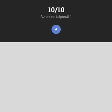
10/10
Az online talponálló