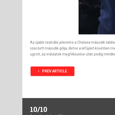
Az újabb teátrális jelenetre a Chelsea második talál
szerzett második gólja, illetve a lefújást követően
ugrott, az indulatok megfékezése után pedig mindkett
PREV ARTICLE
10/10