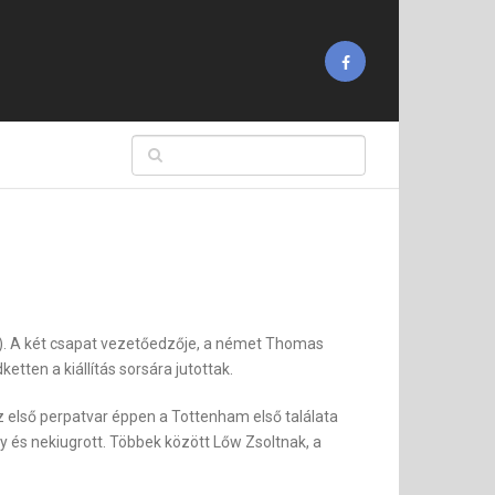
-2). A két csapat vezetőedzője, a német Thomas
tten a kiállítás sorsára jutottak.
z első perpatvar éppen a Tottenham első találata
y és nekiugrott. Többek között Lőw Zsoltnak, a