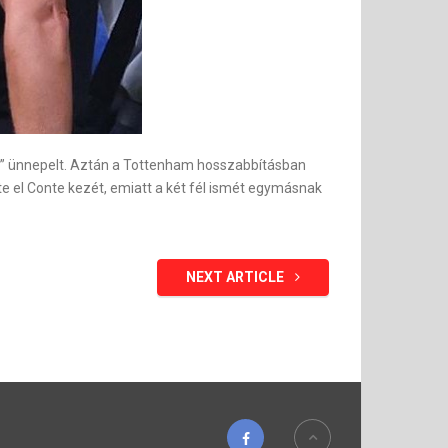
gból” ünnepelt. Aztán a Tottenham hosszabbításban
te el Conte kezét, emiatt a két fél ismét egymásnak
NEXT ARTICLE