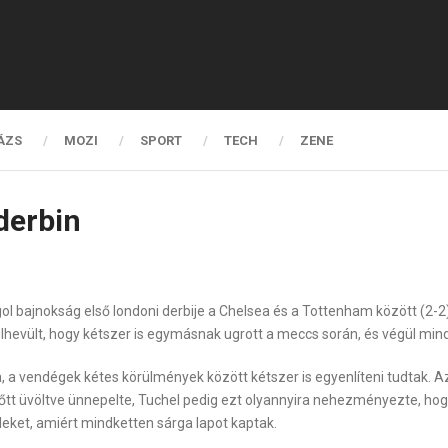
ÁZS
MOZI
SPORT
TECH
ZENE
 derbin
gol bajnokság első londoni derbije a Chelsea és a Tottenham között (2
lhevült, hogy kétszer is egymásnak ugrott a meccs során, és végül mindke
 a vendégek kétes körülmények között kétszer is egyenlíteni tudtak. A
előtt üvöltve ünnepelte, Tuchel pedig ezt olyannyira nehezményezte, hog
eket, amiért mindketten sárga lapot kaptak.