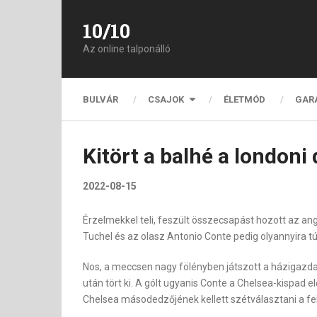
10/10
Az online talponálló
BULVÁR
CSAJOK
ÉLETMÓD
GAR
Kitört a balhé a londoni
2022-08-15
Érzelmekkel teli, feszült összecsapást hozott az an
Tuchel és az olasz Antonio Conte pedig olyannyira tú
Nos, a meccsen nagy fölényben játszott a házigazda,
után tört ki. A gólt ugyanis Conte a Chelsea-kispad 
Chelsea másodedzőjének kellett szétválasztani a fel