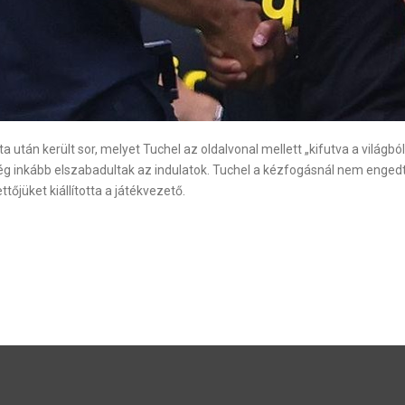
ata után került sor, melyet Tuchel az oldalvonal mellett „kifutva a vilá
 még inkább elszabadultak az indulatok. Tuchel a kézfogásnál nem enged
őjüket kiállította a játékvezető.