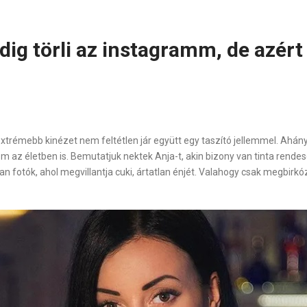
dig törli az instagramm, de azér
extrémebb kinézet nem feltétlen jár együtt egy taszító jellemmel. Ahán
az életben is. Bemutatjuk nektek Anja-t, akin bizony van tinta rendese
an fotók, ahol megvillantja cuki, ártatlan énjét. Valahogy csak megbirkó