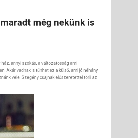
t maradt még nekünk is
y ház, annyi szokás, a változatosság ami
n. Akár vadnak is tűnhet ez a külső, ami jó néhány
znánk vele. Szegény csajnak előszeretettel törli az