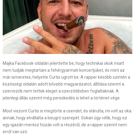
Majka Facebook-oldalán jelentette be, hogy technikai okok miatt
nem tudják megtartani a fehérgyarmati koncertjüket, és mint az
már ismeretes, helyette Curtis ugrott be. A rapper később szintén a
közösségi oldalán adott bővebb magyarázatot, állítása szerint a
szervezők nem tettek eleget a szerződésben foglaltaknak. A
jelenlegi állás szerint még pereskedés is lehet a történet vége.
Most viszont Curtis is megtörte a csendet, és elárulta, mi volt az oka
annak, hogy elvállalta a beugró szerepét. Sokan úgy vélik, hogy ez
egy igazán merész húzás volt a részéről, de a rapper szerint nem
erről van szó.