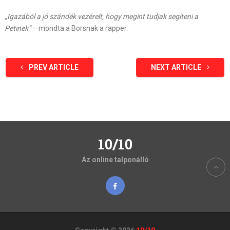
„Igazából a jó szándék vezérelt, hogy megint tudjak segíteni a
Petinek”
– mondta a Borsnak a rapper.
PREV ARTICLE
NEXT ARTICLE
10/10
Az online talponálló