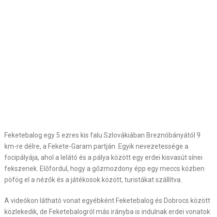
Feketebalog egy 5 ezres kis falu Szlovákiában Breznóbányától 9
km-re délre, a Fekete-Garam partján. Egyik nevezetessége a
focipályája, ahol a lelátó és a pálya között egy erdei kisvasút sínei
fekszenek. Előfordul, hogy a gőzmozdony épp egy meccs közben
pöfög el a nézők és a játékosok között, turistákat szállítva.
A videókon látható vonat egyébként Feketebalog és Dobrocs között
közlekedik, de Feketebalogról más irányba is indulnak erdei vonatok