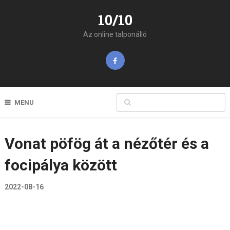
10/10
Az online talponálló
MENU
Vonat pöfög át a nézőtér és a
focipálya között
2022-08-16