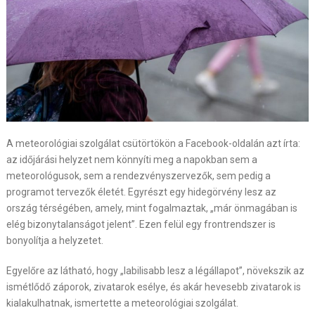
A meteorológiai szolgálat csütörtökön a Facebook-oldalán azt írta:
az időjárási helyzet nem könnyíti meg a napokban sem a
meteorológusok, sem a rendezvényszervezők, sem pedig a
programot tervezők életét. Egyrészt egy hidegörvény lesz az
ország térségében, amely, mint fogalmaztak, „már önmagában is
elég bizonytalanságot jelent”. Ezen felül egy frontrendszer is
bonyolítja a helyzetet.
Egyelőre az látható, hogy „labilisabb lesz a légállapot”, növekszik az
ismétlődő záporok, zivatarok esélye, és akár hevesebb zivatarok is
kialakulhatnak, ismertette a meteorológiai szolgálat.