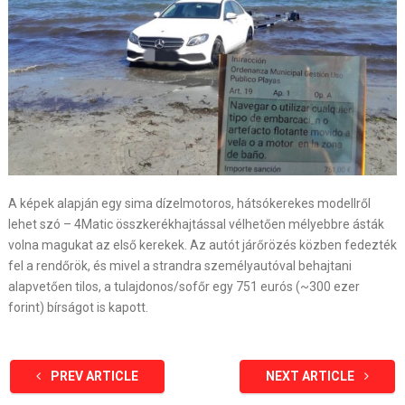
A képek alapján egy sima dízelmotoros, hátsókerekes modellről
lehet szó – 4Matic összkerékhajtással vélhetően mélyebbre ásták
volna magukat az első kerekek. Az autót járőrözés közben fedezték
fel a rendőrök, és mivel a strandra személyautóval behajtani
alapvetően tilos, a tulajdonos/sofőr egy 751 eurós (~300 ezer
forint) bírságot is kapott.
PREV ARTICLE
NEXT ARTICLE