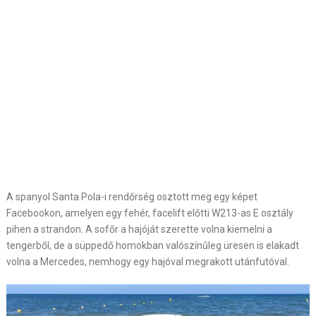
A spanyol Santa Pola-i rendőrség osztott meg egy képet
Facebookon, amelyen egy fehér, facelift előtti W213-as E osztály
pihen a strandon. A sofőr a hajóját szerette volna kiemelni a
tengerből, de a süppedő homokban valószínűleg üresen is elakadt
volna a Mercedes, nemhogy egy hajóval megrakott utánfutóval.