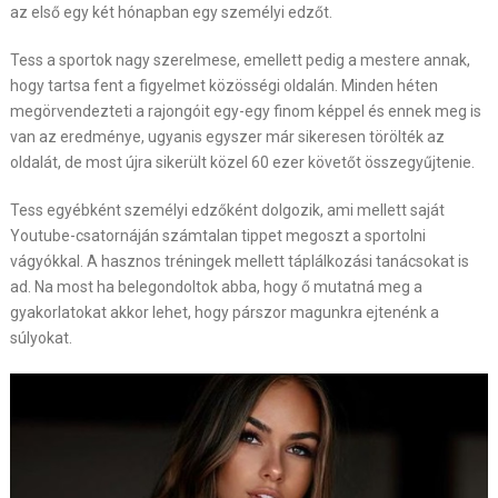
az első egy két hónapban egy személyi edzőt.
Tess a sportok nagy szerelmese, emellett pedig a mestere annak,
hogy tartsa fent a figyelmet közösségi oldalán. Minden héten
megörvendezteti a rajongóit egy-egy finom képpel és ennek meg is
van az eredménye, ugyanis egyszer már sikeresen törölték az
oldalát, de most újra sikerült közel 60 ezer követőt összegyűjtenie.
Tess egyébként személyi edzőként dolgozik, ami mellett saját
Youtube-csatornáján számtalan tippet megoszt a sportolni
vágyókkal. A hasznos tréningek mellett táplálkozási tanácsokat is
ad. Na most ha belegondoltok abba, hogy ő mutatná meg a
gyakorlatokat akkor lehet, hogy párszor magunkra ejtenénk a
súlyokat.