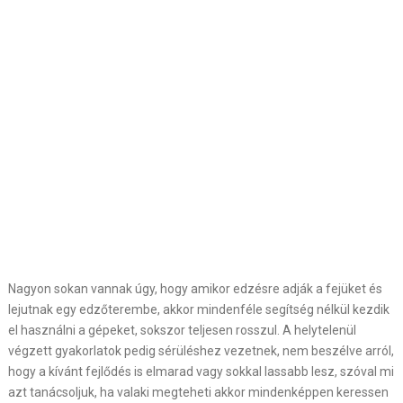
Nagyon sokan vannak úgy, hogy amikor edzésre adják a fejüket és
lejutnak egy edzőterembe, akkor mindenféle segítség nélkül kezdik
el használni a gépeket, sokszor teljesen rosszul. A helytelenül
végzett gyakorlatok pedig sérüléshez vezetnek, nem beszélve arról,
hogy a kívánt fejlődés is elmarad vagy sokkal lassabb lesz, szóval mi
azt tanácsoljuk, ha valaki megteheti akkor mindenképpen keressen