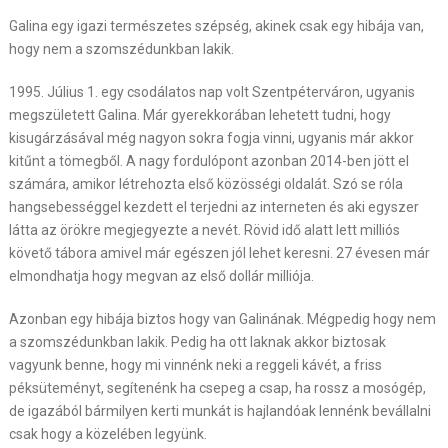
Galina egy igazi természetes szépség, akinek csak egy hibája van,
hogy nem a szomszédunkban lakik.
1995. Július 1. egy csodálatos nap volt Szentpéterváron, ugyanis
megszületett Galina. Már gyerekkorában lehetett tudni, hogy
kisugárzásával még nagyon sokra fogja vinni, ugyanis már akkor
kitűnt a tömegből. A nagy fordulópont azonban 2014-ben jött el
számára, amikor létrehozta első közösségi oldalát. Szó se róla
hangsebességgel kezdett el terjedni az interneten és aki egyszer
látta az örökre megjegyezte a nevét. Rövid idő alatt lett milliós
követő tábora amivel már egészen jól lehet keresni. 27 évesen már
elmondhatja hogy megvan az első dollár milliója.
Azonban egy hibája biztos hogy van Galinának. Mégpedig hogy nem
a szomszédunkban lakik. Pedig ha ott laknak akkor biztosak
vagyunk benne, hogy mi vinnénk neki a reggeli kávét, a friss
péksüteményt, segítenénk ha csepeg a csap, ha rossz a mosógép,
de igazából bármilyen kerti munkát is hajlandóak lennénk bevállalni
csak hogy a közelében legyünk.