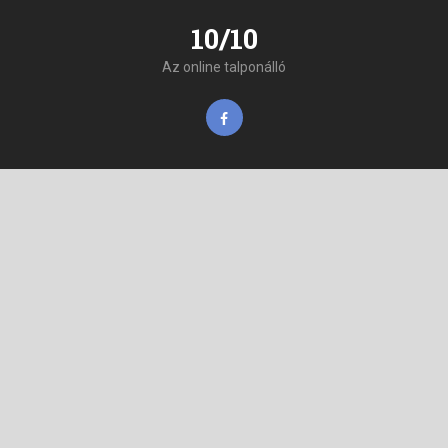
10/10
Az online talponálló