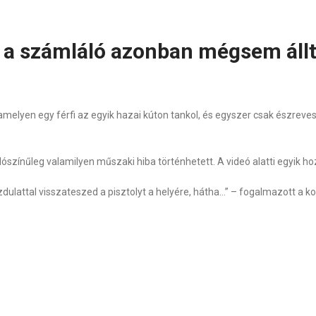
 a számláló azonban mégsem állt
amelyen egy férfi az egyik hazai kúton tankol, és egyszer csak észreve
alószínűleg valamilyen műszaki hiba történhetett. A videó alatti egyik
ulattal visszateszed a pisztolyt a helyére, hátha…” – fogalmazott a 