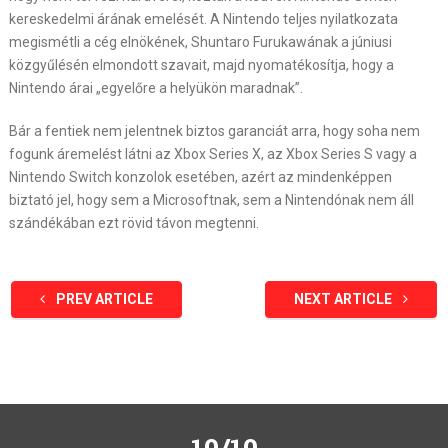
kereskedelmi árának emelését. A Nintendo teljes nyilatkozata
megismétli a cég elnökének, Shuntaro Furukawának a júniusi
közgyűlésén elmondott szavait, majd nyomatékosítja, hogy a
Nintendo árai „egyelőre a helyükön maradnak”.
Bár a fentiek nem jelentnek biztos garanciát arra, hogy soha nem
fogunk áremelést látni az Xbox Series X, az Xbox Series S vagy a
Nintendo Switch konzolok esetében, azért az mindenképpen
biztató jel, hogy sem a Microsoftnak, sem a Nintendónak nem áll
szándékában ezt rövid távon megtenni.
PREV ARTICLE
NEXT ARTICLE