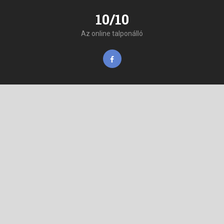
10/10
Az online talponálló