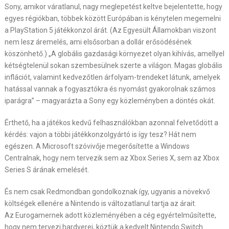
Sony, amikor váratlanul, nagy meglepetést keltve bejelentette, hogy
egyes régiókban, többek között Európában is kénytelen megemelni
a PlayStation 5 játékkonzol árát. (Az Egyesült Államokban viszont
nem lesz áremelés, ami elsősorban a dollár erősödésének
köszönhető.) „A globális gazdasági környezet olyan kihívás, amellyel
kétségtelenül sokan szembesülnek szerte a világon. Magas globális
inflációt, valamint kedvezőtlen árfolyam-trendeket látunk, amelyek
hatással vannak a fogyasztókra és nyomást gyakorolnak számos
iparágra” – magyarázta a Sony egy közleményben a döntés okát.
Érthető, ha a játékos kedvű felhasználókban azonnal felvetődött a
kérdés: vajon a többi játékkonzolgyártó is így tesz? Hát nem
egészen. A Microsoft szóvivője megerősítette a Windows
Centralnak, hogy nem tervezik sem az Xbox Series X, sem az Xbox
Series S árának emelését.
És nem csak Redmondban gondolkoznak így, ugyanis a növekvő
költségek ellenére a Nintendo is változatlanul tartja az árait.
Az Eurogamernek adott közleményében a cég egyértelműsítette,
hogy nem tervezi hardverei, köztük a kedvelt Nintendo Switch