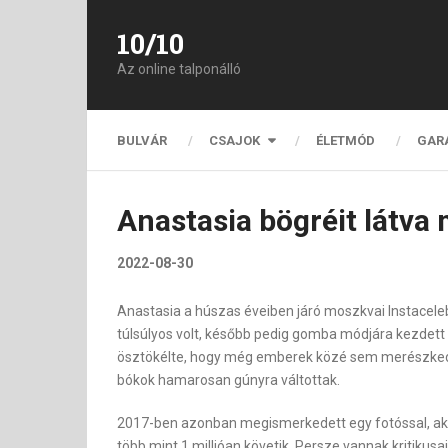
10/10
Az online talponálló
BULVÁR
CSAJOK
ÉLETMÓD
GAR
Anastasia bögréit látva 
2022-08-30
Anastasia a húszas éveiben járó moszkvai Instaceleb,
túlsúlyos volt, később pedig gomba módjára kezdett 
ösztökélte, hogy még emberek közé sem merészkedet
bókok hamarosan gúnyra váltottak.
2017-ben azonban megismerkedett egy fotóssal, aki m
több mint 1 millióan követik. Persze vannak kritikusai 