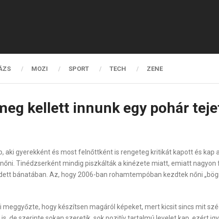
ÁZS
MOZI
SPORT
TECH
ZENE
meg kellett innunk egy pohár teje
 aki gyerekként és most felnőttként is rengeteg kritikát kapott és kap 
nőni. Tinédzserként mindig piszkálták a kinézete miatt, emiatt nagyon 
t bánatában. Az, hogy 2006-ban rohamtempóban kezdtek nőni „bögréi”
eggyőzte, hogy készítsen magáról képeket, mert kicsit sincs mit szégye
is, de szerinte sokan szeretik, sok pozitív tartalmú levelet kap, ezért ig