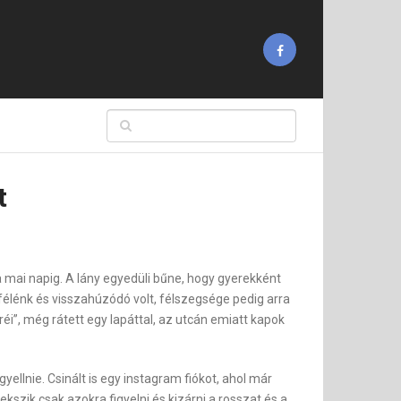
t
a mai napig. A lány egyedüli bűne, hogy gyerekként
félénk és visszahúzódó volt, félszegsége pedig arra
, még rátett egy lapáttal, az utcán emiatt kapok
llnie. Csinált is egy instagram fiókot, ahol már
yekszik csak azokra figyelni és kizárni a rosszat és a