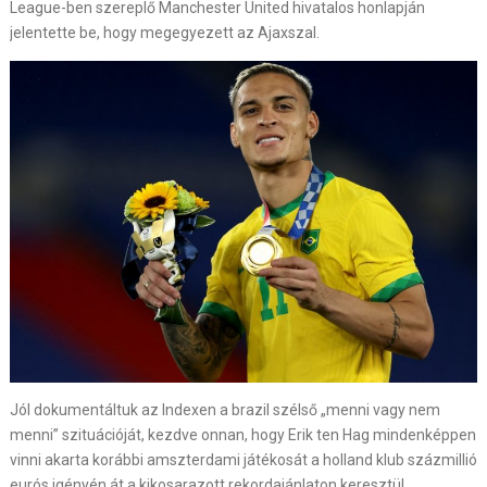
League-ben szereplő Manchester United hivatalos honlapján
jelentette be, hogy megegyezett az Ajaxszal.
Jól dokumentáltuk az Indexen a brazil szélső „menni vagy nem
menni” szituációját, kezdve onnan, hogy Erik ten Hag mindenképpen
vinni akarta korábbi amszterdami játékosát a holland klub százmillió
eurós igényén át a kikosarazott rekordajánlaton keresztül