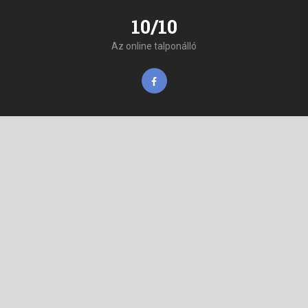
10/10
Az online talponálló