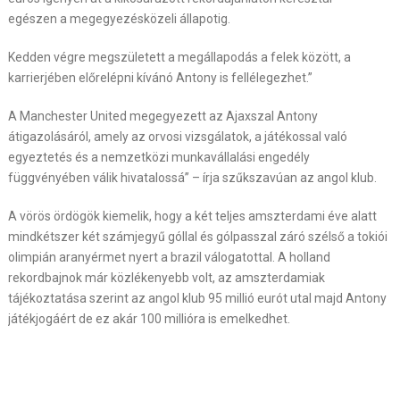
egészen a megegyezésközeli állapotig.
Kedden végre megszületett a megállapodás a felek között, a
karrierjében előrelépni kívánó Antony is fellélegezhet.”
A Manchester United megegyezett az Ajaxszal Antony
átigazolásáról, amely az orvosi vizsgálatok, a játékossal való
egyeztetés és a nemzetközi munkavállalási engedély
függvényében válik hivatalossá” – írja szűkszavúan az angol klub.
A vörös ördögök kiemelik, hogy a két teljes amszterdami éve alatt
mindkétszer két számjegyű góllal és gólpasszal záró szélső a tokiói
olimpián aranyérmet nyert a brazil válogatottal. A holland
rekordbajnok már közlékenyebb volt, az amszterdamiak
tájékoztatása szerint az angol klub 95 millió eurót utal majd Antony
játékjogáért de ez akár 100 millióra is emelkedhet.