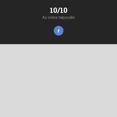
10/10
Az online talponálló