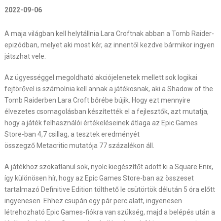
2022-09-06
A maja világban kell helytállnia Lara Croftnak abban a Tomb Raider-
epizódban, melyet aki most kér, az innentől kezdve bármikor ingyen
játszhat vele.
Az ügyességgel megoldható akciójelenetek mellett sok logikai
fejtörővel is számolnia kell annak a játékosnak, aki a Shadow of the
Tomb Raiderben Lara Croft bőrébe bújik. Hogy ezt mennyire
élvezetes csomagolásban készítették el a fejlesztők, azt mutatja,
hogy a játék felhasználói értékeléseinek átlaga az Epic Games
Store-ban 4,7 csillag, a tesztek eredményét
összegző Metacritic mutatója 77 százalékon áll.
A játékhoz szokatlanul sok, nyolc kiegészítőt adott ki a Square Enix,
így különösen hír, hogy az Epic Games Store-ban az összeset
tartalmazó Definitive Edition tölthető le csütörtök délután 5 óra előtt
ingyenesen. Ehhez csupán egy pár perc alatt, ingyenesen
létrehozható Epic Games-fiókra van szükség, majd a belépés után a