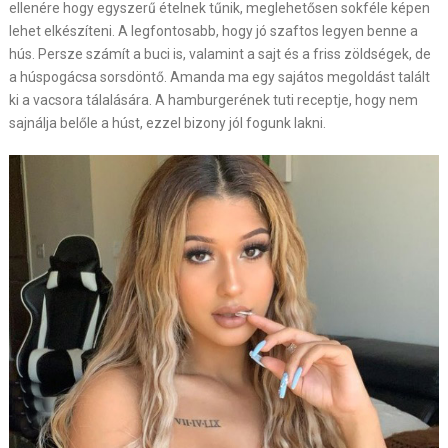
ellenére hogy egyszerű ételnek tűnik, meglehetősen sokféle képen
lehet elkészíteni. A legfontosabb, hogy jó szaftos legyen benne a
hús. Persze számít a buci is, valamint a sajt és a friss zöldségek, de
a húspogácsa sorsdöntő. Amanda ma egy sajátos megoldást talált
ki a vacsora tálalására. A hamburgerének tuti receptje, hogy nem
sajnálja belőle a húst, ezzel bizony jól fogunk lakni.