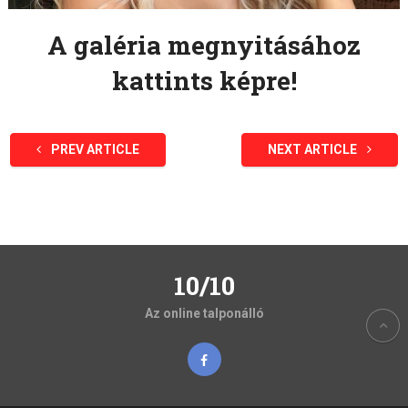
A galéria megnyitásához
kattints képre!
PREV ARTICLE
NEXT ARTICLE
10/10
Az online talponálló