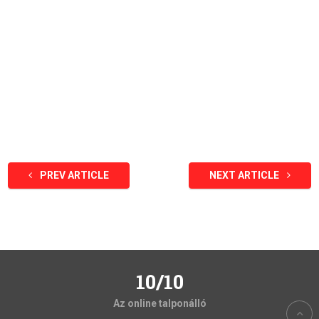
PREV ARTICLE
NEXT ARTICLE
10/10
Az online talponálló