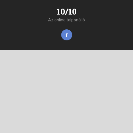
10/10
Az online talponálló