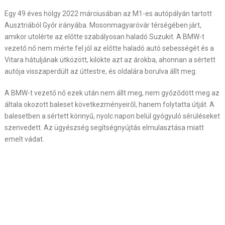
Egy 49 éves hölgy 2022 márciusában az M1-es autópályán tartott
Ausztriából Győr irányába. Mosonmagyaróvár térségében járt,
amikor utolérte az előtte szabályosan haladó Suzukit. A BMW-t
vezető nő nem mérte fel jól az előtte haladó autó sebességét és a
Vitara hátuljának ütközött, kilökte azt az árokba, ahonnan a sértett
autója visszaperdült az úttestre, és oldalára borulva állt meg.
A BMW-t vezető nő ezek után nem állt meg, nem győződött meg az
általa okozott baleset következményeiről, hanem folytatta útját. A
balesetben a sértett könnyű, nyolc napon belül gyógyuló sérüléseket
szenvedett. Az ügyészség segítségnyújtás elmulasztása miatt
emelt vádat.